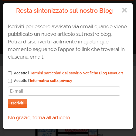
×
Resta sintonizzato sul nostro Blog
Iscriviti per essere avvisato via email quando viene
ATTIVA UN E-SHOP
0823 1765307
AREA CLIENTE
pubblicato un nuovo articolo sul nostro blog.
Potrai disiscriverti facilmente in qualunque
momento seguendo l'apposito link che troverai in
ciascuna email.
Home
/
Blog
Accetto i
Termini particolari del servizio Notifiche Blog NewCart
Blog
Accetto l'
Informativa sulla privacy
Iscriviti
No grazie, torna all'articolo