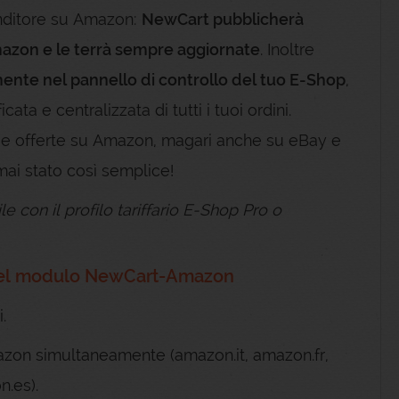
enditore su Amazon:
NewCart pubblicherà
azon e le terrà sempre aggiornate
. Inoltre
mente nel pannello di controllo del tuo E-Shop
,
cata e centralizzata di tutti i tuoi ordini.
e offerte su Amazon, magari anche su eBay e
ai stato così semplice!
e con il profilo tariffario E-Shop Pro o
i del modulo NewCart-Amazon
.
azon simultaneamente (amazon.it, amazon.fr,
.es).