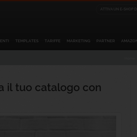
ATTIVA UN E-SHOP 
Resta sintonizzato sul nostro Blog
 avvisato via email quando viene pubblicato un nuovo artico
IENTI
TEMPLATES
TARIFFE
MARKETING
PARTNER
AMAZO
i facilmente in qualunque momento seguendo l'apposito link
Home
olari del servizio Notifiche Blog NewCart
lla privacy
 il tuo catalogo con
articolo