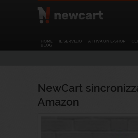
Iscriviti per essere
HOME
IL SERVIZIO
ATTIVA UN E-SHOP
CL
Potrai disiscrivert
BLOG
ciascuna email.
Accetto i
Termini partic
Accetto l'
Informativa su
NewCart sincronizza
Amazon
Iscriviti
No grazie, torna all'