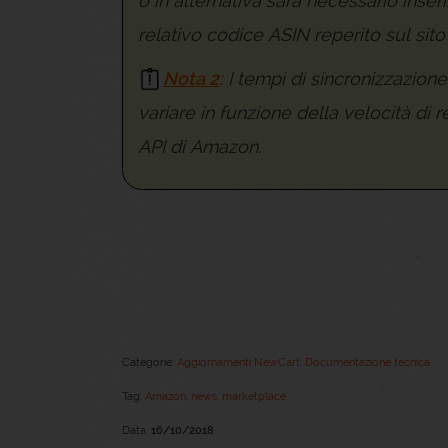
o in alternativa sarà necessario inse
relativo codice ASIN reperito sul sit
Nota 2
: I tempi di sincronizzazi
variare in funzione della velocità di 
API di Amazon.
Categorie:
Aggiornamenti NewCart
,
Documentazione tecnica
Tag:
Amazon,
news,
marketplace
Data:
16/10/2018