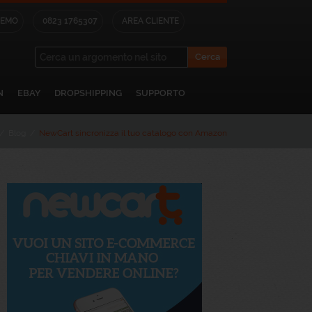
DEMO
0823 1765307
AREA CLIENTE
×
lo sul nostro blog.
N
EBAY
DROPSHIPPING
SUPPORTO
 che troverai in
/
Blog
/
NewCart sincronizza il tuo catalogo con Amazon