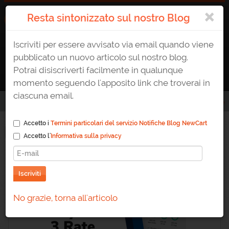
×
Resta sintonizzato sul nostro Blog
Iscriviti per essere avvisato via email quando viene
ATTIVA UN E-SHOP
0823 1765307
AREA CLIENTE
pubblicato un nuovo articolo sul nostro blog.
Potrai disiscriverti facilmente in qualunque
momento seguendo l'apposito link che troverai in
ciascuna email.
Home
/
Blog
/
Tag
/
pagamenti-a-rate
Accetto i
Termini particolari del servizio Notifiche Blog NewCart
Pagamenti-a-rate
Accetto l'
Informativa sulla privacy
Iscriviti
No grazie, torna all'articolo