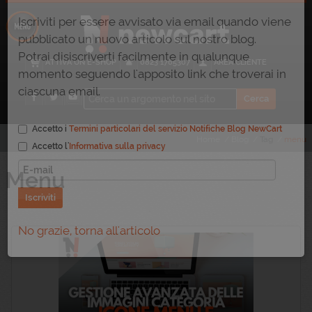
×
Resta sintonizzato sul nostro Blog
Iscriviti per essere avvisato via email quando viene
ATTIVA UN E-SHOP
0823 1765307
AREA CLIENTE
pubblicato un nuovo articolo sul nostro blog.
Potrai disiscriverti facilmente in qualunque
momento seguendo l'apposito link che troverai in
ciascuna email.
Home
/
Blog
/
Tag
/
menu
Accetto i
Termini particolari del servizio Notifiche Blog NewCart
Menu
Accetto l'
Informativa sulla privacy
Iscriviti
No grazie, torna all'articolo