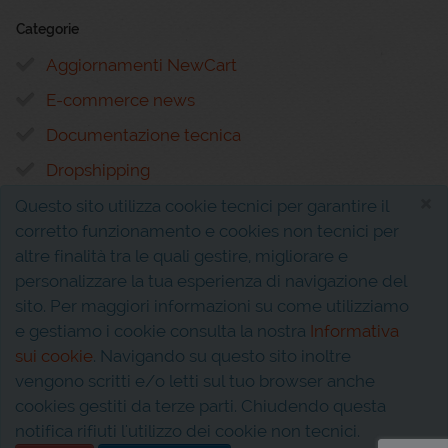
Categorie
Aggiornamenti NewCart
E-commerce news
Documentazione tecnica
Dropshipping
×
Questo sito utilizza cookie tecnici per garantire il
corretto funzionamento e cookies non tecnici per
altre finalità tra le quali gestire, migliorare e
personalizzare la tua esperienza di navigazione del
sito. Per maggiori informazioni su come utilizziamo
Interferenza s.r.l.
P.I. 02810310611
e gestiamo i cookie consulta la nostra
Informativa
Via Evangelista, 5
sui cookie
. Navigando su questo sito inoltre
81020 San Nicola la Strada (CE)
vengono scritti e/o letti sul tuo browser anche
cookies gestiti da terze parti. Chiudendo questa
© 2026
notifica rifiuti l'utilizzo dei cookie non tecnici.
Informativa sui cookie