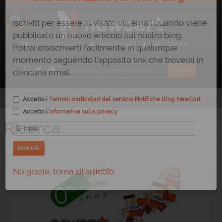
×
Resta sintonizzato sul nostro Blog
Iscriviti per essere avvisato via email quando viene
ATTIVA UN E-SHOP
0823 1765307
AREA CLIENTE
pubblicato un nuovo articolo sul nostro blog.
Potrai disiscriverti facilmente in qualunque
momento seguendo l'apposito link che troverai in
ciascuna email.
Home
/
Blog
/
Tag
/
ricerca
Accetto i
Termini particolari del servizio Notifiche Blog NewCart
Ricerca
Accetto l'
Informativa sulla privacy
Iscriviti
No grazie, torna all'articolo