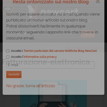
×
Resta sintonizzato sul nostro Blog
Iscriviti per essere avvisato via email quando viene
ATTIVA UN E-SHOP
0823 1765307
AREA CLIENTE
pubblicato un nuovo articolo sul nostro blog.
Potrai disiscriverti facilmente in qualunque
momento seguendo l'apposito link che troverai in
ciascuna email.
Home
/
Blog
/
Tag
/
fatturazione-elettronica
Accetto i
Termini particolari del servizio Notifiche Blog NewCart
Fatturazione-elettronica
Accetto l'
Informativa sulla privacy
Iscriviti
No grazie, torna all'articolo