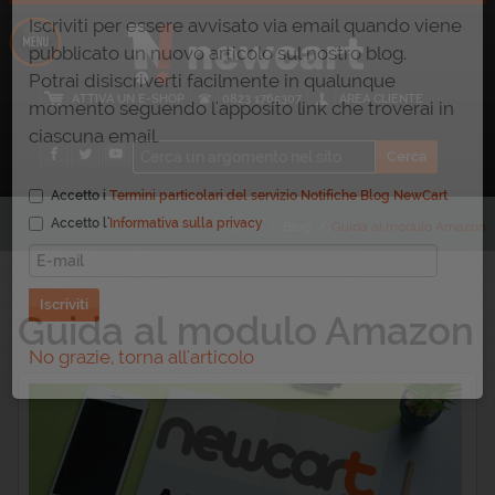
×
Resta sintonizzato sul nostro Blog
Iscriviti per essere avvisato via email quando viene
ATTIVA UN E-SHOP
0823 1765307
AREA CLIENTE
pubblicato un nuovo articolo sul nostro blog.
Potrai disiscriverti facilmente in qualunque
momento seguendo l'apposito link che troverai in
ciascuna email.
Home
/
Blog
/
Guida al modulo Amazon
Accetto i
Termini particolari del servizio Notifiche Blog NewCart
Accetto l'
Informativa sulla privacy
Guida al modulo Amazon
Iscriviti
No grazie, torna all'articolo