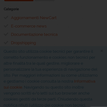
Categorie
Aggiornamenti NewCart
E-commerce news
Documentazione tecnica
Dropshipping
×
Questo sito utilizza cookie tecnici per garantire il
corretto funzionamento e cookies non tecnici per
altre finalità tra le quali gestire, migliorare e
personalizzare la tua esperienza di navigazione del
sito. Per maggiori informazioni su come utilizziamo
Interferenza s.r.l.
P.I. 02810310611
e gestiamo i cookie consulta la nostra
Informativa
Via Evangelista, 5
sui cookie
. Navigando su questo sito inoltre
81020 San Nicola la Strada (CE)
vengono scritti e/o letti sul tuo browser anche
cookies gestiti da terze parti. Chiudendo questa
© 2026
notifica rifiuti l'utilizzo dei cookie non tecnici.