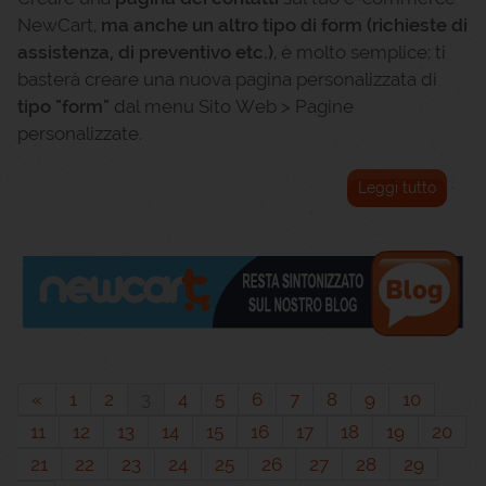
NewCart,
ma anche un altro tipo di form (richieste di
assistenza, di preventivo etc.)
, è molto semplice: ti
basterà creare una nuova pagina personalizzata di
tipo "form"
dal menu Sito Web > Pagine
personalizzate.
Leggi tutto
«
1
2
3
4
5
6
7
8
9
10
11
12
13
14
15
16
17
18
19
20
21
22
23
24
25
26
27
28
29