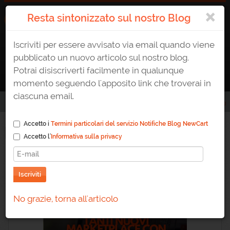
×
Resta sintonizzato sul nostro Blog
Iscriviti per essere avvisato via email quando viene
ATTIVA UN E-SHOP
0823 1765307
AREA CLIENTE
pubblicato un nuovo articolo sul nostro blog.
Potrai disiscriverti facilmente in qualunque
momento seguendo l'apposito link che troverai in
ciascuna email.
Home
/
Blog
Accetto i
Termini particolari del servizio Notifiche Blog NewCart
Blog
Accetto l'
Informativa sulla privacy
Iscriviti
No grazie, torna all'articolo