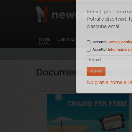
Iscriviti per essere
HOME
IL SERVIZIO
ATTIVA UN E-SHOP
CL
Potrai disiscrivert
BLOG
ciascuna email.
Accetto i
Termini partic
Documentazione-tec
Accetto l'
Informativa su
Iscriviti
No grazie, torna all'