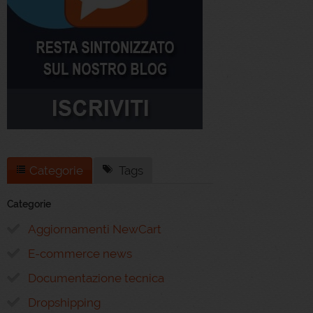
Categorie
Tags
Categorie
Aggiornamenti NewCart
E-commerce news
Documentazione tecnica
Dropshipping