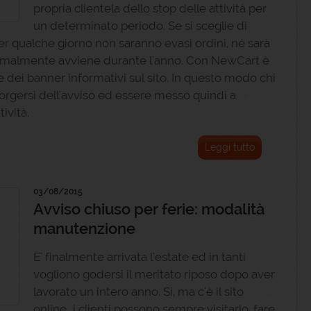
propria clientela dello stop delle attività per
un determinato periodo. Se si sceglie di
per qualche giorno non saranno evasi ordini, né sarà
ormalmente avviene durante l'anno. Con NewCart è
re dei banner informativi sul sito. In questo modo chi
rgersi dell'avviso ed essere messo quindi a
ività.
Leggi tutto
03/08/2015
Avviso chiuso per ferie: modalità
manutenzione
E' finalmente arrivata l'estate ed in tanti
vogliono godersi il meritato riposo dopo aver
lavorato un intero anno. Si, ma c'è il sito
online...i clienti possono sempre visitarlo, fare