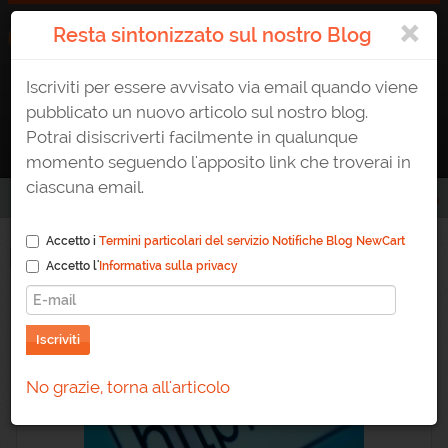
×
Resta sintonizzato sul nostro Blog
Iscriviti per essere avvisato via email quando viene
ATTIVA UN E-SHOP
0823 1765307
AREA CLIENTE
pubblicato un nuovo articolo sul nostro blog.
Potrai disiscriverti facilmente in qualunque
momento seguendo l'apposito link che troverai in
ciascuna email.
Home
/
Blog
/
Categoria
/
documentazione-tecnica
Accetto i
Termini particolari del servizio Notifiche Blog NewCart
Documentazione-tecnica
Accetto l'
Informativa sulla privacy
Iscriviti
No grazie, torna all'articolo