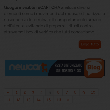
Google invisible reCAPTCHA
analizza diversi
elementi come i movimenti del mouse o l'indirizzo ip
riuscendo a determinare il comportamento umano
dell'utente, evitando di proporre i rituali controlli
attraverso i box di verifica che tutti conosciamo.
Leggi tutto
«
1
2
3
4
5
6
7
8
9
10
11
12
13
14
15
16
»