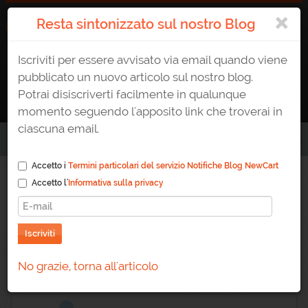
×
Resta sintonizzato sul nostro Blog
Iscriviti per essere avvisato via email quando viene
ATTIVA UN E-SHOP
0823 1765307
AREA CLIENTE
pubblicato un nuovo articolo sul nostro blog.
Potrai disiscriverti facilmente in qualunque
momento seguendo l'apposito link che troverai in
ciascuna email.
Home
/
Blog
/
Come creare un data feed per esportare il catalogo prodotti
Accetto i
Termini particolari del servizio Notifiche Blog NewCart
Accetto l'
Informativa sulla privacy
Come creare un data
feed per esportare il
Iscriviti
catalogo prodotti
No grazie, torna all'articolo