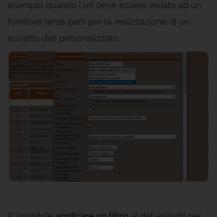
esempio quando l'url deve essere inviato ad un
fornitore terze parti per la realizzazione di un
estratto dati personalizzato.
E' possibile
applicare un filtro
ai dati estratti per