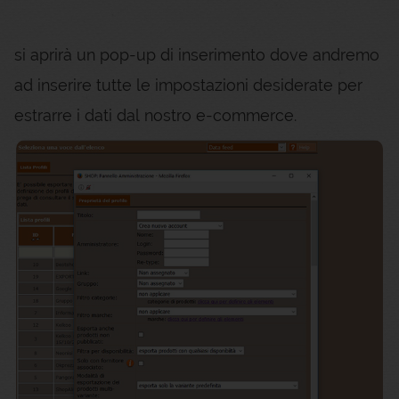
si aprirà un pop-up di inserimento dove andremo
ad inserire tutte le impostazioni desiderate per
estrarre i dati dal nostro e-commerce.