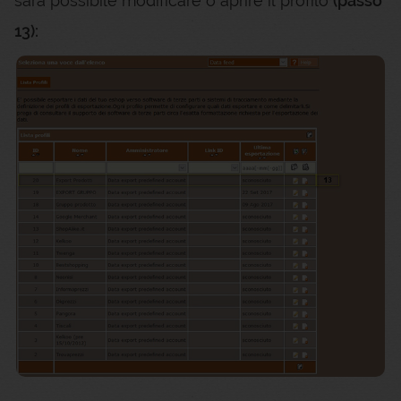
sarà possibile modificare o aprire il profilo
(passo
13):