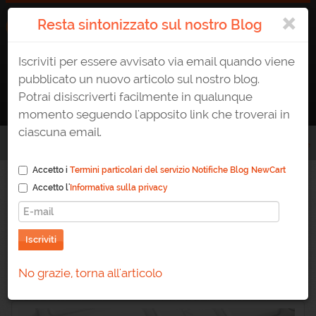
×
Resta sintonizzato sul nostro Blog
Iscriviti per essere avvisato via email quando viene
ATTIVA UN E-SHOP
0823 1765307
AREA CLIENTE
pubblicato un nuovo articolo sul nostro blog.
Potrai disiscriverti facilmente in qualunque
momento seguendo l'apposito link che troverai in
ciascuna email.
Home
/
Blog
/
Vendere a privati e rivenditori con un unico ecommerce
Accetto i
Termini particolari del servizio Notifiche Blog NewCart
Accetto l'
Informativa sulla privacy
Vendere a privati e
rivenditori con un unico
Iscriviti
ecommerce
No grazie, torna all'articolo