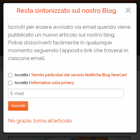
×
Resta sintonizzato sul nostro Blog
Iscriviti per essere avvisato via email quando viene
ATTIVA UN E-SHOP
0823 1765307
AREA CLIENTE
pubblicato un nuovo articolo sul nostro blog.
Potrai disiscriverti facilmente in qualunque
momento seguendo l'apposito link che troverai in
ciascuna email.
Home
/
Blog
/
Quali dati vengono mostrati nelle liste prodotti ?
Accetto i
Termini particolari del servizio Notifiche Blog NewCart
Accetto l'
Informativa sulla privacy
Quali dati vengono
mostrati nelle liste
Iscriviti
prodotti ?
No grazie, torna all'articolo