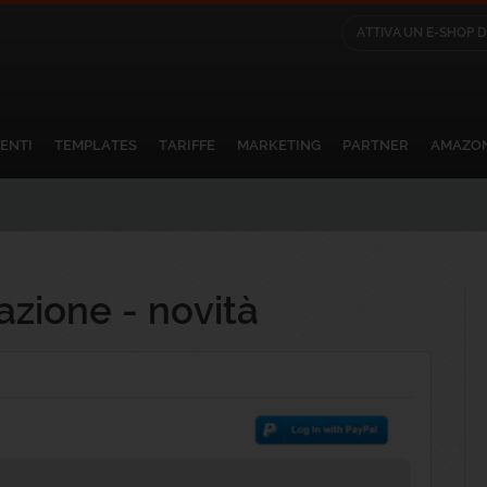
ATTIVA UN E-SHOP 
Resta sintonizzato sul nostro Blog
 avvisato via email quando viene pubblicato un nuovo artico
i facilmente in qualunque momento seguendo l'apposito link
IENTI
TEMPLATES
TARIFFE
MARKETING
PARTNER
AMAZO
olari del servizio Notifiche Blog NewCart
lla privacy
azione - novità
articolo