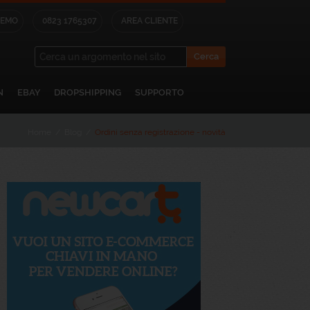
×
DEMO
0823 1765307
AREA CLIENTE
lo sul nostro blog.
 che troverai in
N
EBAY
DROPSHIPPING
SUPPORTO
Home
/
Blog
/
Ordini senza registrazione - novità