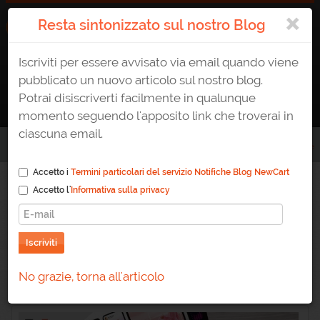
×
Resta sintonizzato sul nostro Blog
Iscriviti per essere avvisato via email quando viene
ATTIVA UN E-SHOP
0823 1765307
AREA CLIENTE
pubblicato un nuovo articolo sul nostro blog.
Potrai disiscriverti facilmente in qualunque
momento seguendo l'apposito link che troverai in
ciascuna email.
Home
/
Blog
/
Nuovo tool per allineare il tuo template all'ultima versione
Accetto i
Termini particolari del servizio Notifiche Blog NewCart
Accetto l'
Informativa sulla privacy
Nuovo tool per allineare
il tuo template all'ultima
Iscriviti
versione
No grazie, torna all'articolo