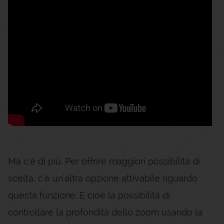
Ma c'è di più. Per offrire maggiori possibilità di
scelta, c'è un'altra opzione attivabile riguardo
questa funzione. E cioè la possibilità di
controllare la profondità dello zoom usando la