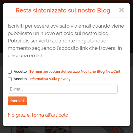
×
Resta sintonizzato sul nostro Blog
Iscriviti per essere avvisato via email quando viene
ATTIVA UN E-SHOP
0823 1765307
AREA CLIENTE
pubblicato un nuovo articolo sul nostro blog.
Potrai disiscriverti facilmente in qualunque
momento seguendo l'apposito link che troverai in
ciascuna email.
Home
/
Blog
/
Nuova funzione per lo zoom delle immagini
Accetto i
Termini particolari del servizio Notifiche Blog NewCart
Accetto l'
Informativa sulla privacy
Nuova funzione per lo
zoom delle immagini
Iscriviti
No grazie, torna all'articolo