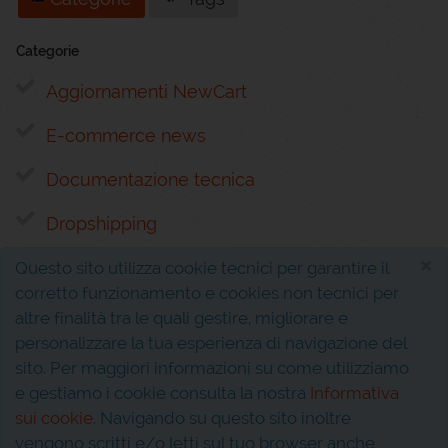
Categorie
Aggiornamenti NewCart
E-commerce news
Documentazione tecnica
Dropshipping
×
Questo sito utilizza cookie tecnici per garantire il
corretto funzionamento e cookies non tecnici per
altre finalità tra le quali gestire, migliorare e
personalizzare la tua esperienza di navigazione del
sito. Per maggiori informazioni su come utilizziamo
Interferenza s.r.l.
P.I. 02810310611
e gestiamo i cookie consulta la nostra
Informativa
Via Evangelista, 5
sui cookie
. Navigando su questo sito inoltre
81020 San Nicola la Strada (CE)
vengono scritti e/o letti sul tuo browser anche