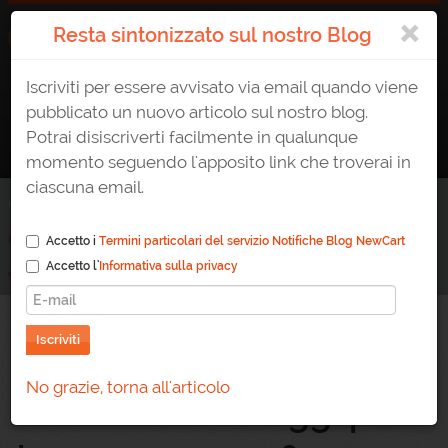
×
Resta sintonizzato sul nostro Blog
Iscriviti per essere avvisato via email quando viene
ATTIVA UN E-SHOP
0823 1765307
AREA CLIENTE
pubblicato un nuovo articolo sul nostro blog.
Potrai disiscriverti facilmente in qualunque
momento seguendo l'apposito link che troverai in
ciascuna email.
Home
/
Blog
/
Klarna sbarca su NewCart. i vantaggi per il tuo ecommerce? Semplificazione
Accetto i
Termini particolari del servizio Notifiche Blog NewCart
Accetto l'
Informativa sulla privacy
e Fidelizzazione
Iscriviti
Klarna sbarca su
No grazie, torna all'articolo
NewCart. i vantaggi per il