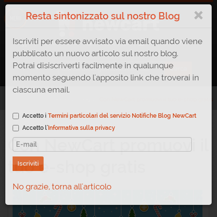
×
Resta sintonizzato sul nostro Blog
Iscriviti per essere avvisato via email quando viene
ATTIVA UN E-SHOP
0823 1765307
AREA CLIENTE
pubblicato un nuovo articolo sul nostro blog.
Potrai disiscriverti facilmente in qualunque
momento seguendo l'apposito link che troverai in
ciascuna email.
Home
/
Blog
/
Con NewCart promuovi il tuo e-shop gratis
Accetto i
Termini particolari del servizio Notifiche Blog NewCart
Accetto l'
Informativa sulla privacy
Con NewCart promuovi il
tuo e-shop gratis
Iscriviti
No grazie, torna all'articolo