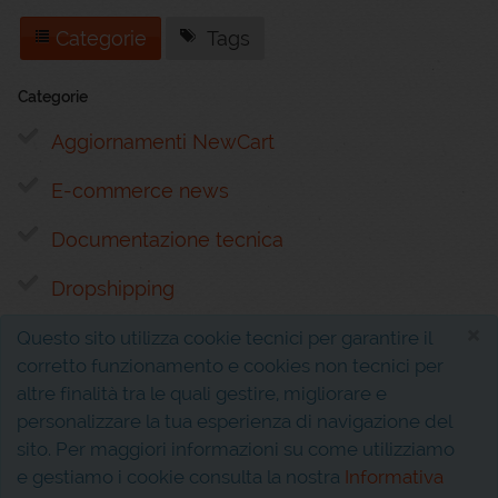
Categorie
Tags
Categorie
Aggiornamenti NewCart
E-commerce news
Documentazione tecnica
Dropshipping
×
Questo sito utilizza cookie tecnici per garantire il
corretto funzionamento e cookies non tecnici per
altre finalità tra le quali gestire, migliorare e
personalizzare la tua esperienza di navigazione del
sito. Per maggiori informazioni su come utilizziamo
Interferenza s.r.l.
P.I. 02810310611
e gestiamo i cookie consulta la nostra
Informativa
Via Evangelista, 5