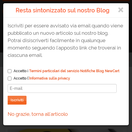
×
Resta sintonizzato sul nostro Blog
Iscriviti per essere avvisato via email quando viene
ATTIVA UN E-SHOP
0823 1765307
AREA CLIENTE
pubblicato un nuovo articolo sul nostro blog.
Potrai disiscriverti facilmente in qualunque
momento seguendo l'apposito link che troverai in
ciascuna email.
Home
/
Blog
/
Come importare degli utenti in NewCart avendo un file csv
Accetto i
Termini particolari del servizio Notifiche Blog NewCart
Accetto l'
Informativa sulla privacy
Come importare degli
utenti in NewCart
Iscriviti
avendo un file csv
No grazie, torna all'articolo