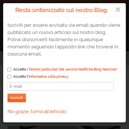
×
Resta sintonizzato sul nostro Blog
Iscriviti per essere avvisato via email quando viene
ATTIVA UN E-SHOP
0823 1765307
AREA CLIENTE
pubblicato un nuovo articolo sul nostro blog.
Potrai disiscriverti facilmente in qualunque
momento seguendo l'apposito link che troverai in
ciascuna email.
Home
/
Blog
/
Adeguamento alle novità 2022 nella Cookie Law
Accetto i
Termini particolari del servizio Notifiche Blog NewCart
Accetto l'
Informativa sulla privacy
Adeguamento alle
novità 2022 nella Cookie
Iscriviti
Law
No grazie, torna all'articolo