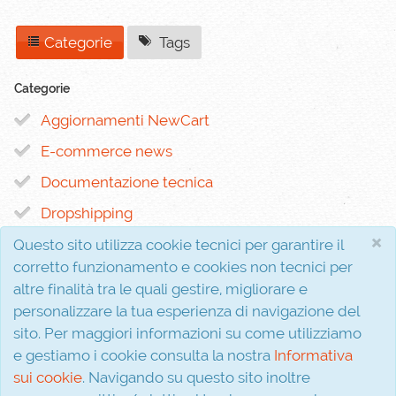
Categorie
Tags
Categorie
Aggiornamenti NewCart
E-commerce news
Documentazione tecnica
Dropshipping
×
Questo sito utilizza cookie tecnici per garantire il
corretto funzionamento e cookies non tecnici per
altre finalità tra le quali gestire, migliorare e
personalizzare la tua esperienza di navigazione del
sito. Per maggiori informazioni su come utilizziamo
Interferenza s.r.l.
P.I. 02810310611
e gestiamo i cookie consulta la nostra
Informativa
Via Evangelista, 5
sui cookie
. Navigando su questo sito inoltre
81020 San Nicola la Strada (CE)