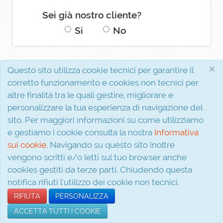
Sei già nostro cliente?
Si
No
×
Questo sito utilizza cookie tecnici per garantire il
corretto funzionamento e cookies non tecnici per
altre finalità tra le quali gestire, migliorare e
personalizzare la tua esperienza di navigazione del
Interferenza s.r.l.
sito. Per maggiori informazioni su come utilizziamo
P.I. 02810310611
e gestiamo i cookie consulta la nostra
Informativa
Via Evangelista, 5
sui cookie
. Navigando su questo sito inoltre
81020 San Nicola la Strada (CE)
vengono scritti e/o letti sul tuo browser anche
© 2026
cookies gestiti da terze parti. Chiudendo questa
notifica rifiuti l'utilizzo dei cookie non tecnici.
Informativa sui cookie
RIFIUTA
PERSONALIZZA
Condizioni d'acquisto
Informativa sulla privacy
ACCETTA TUTTI I COOKIE