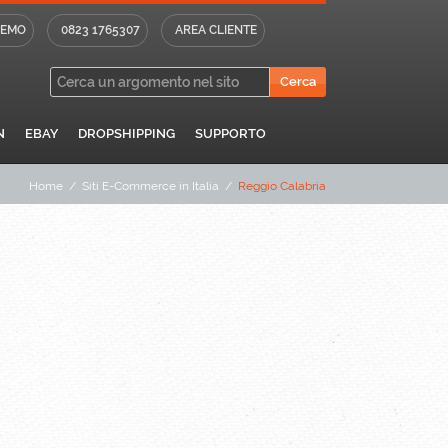
DEMO
0823 1765307
AREA CLIENTE
N
EBAY
DROPSHIPPING
SUPPORTO
Home
/
Siti E-Commerce in Italia
/
Reggio Calabria