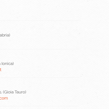
abria)
 Ionica)
t
. (Gioia Tauro)
.com