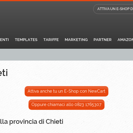
ATTIVA UN E-SHOP 
IENTI
TEMPLATES
TARIFFE
MARKETING
PARTNER
AMAZO
ti
Attiva anche tu un E-Shop con NewCart
Oppure chiamaci allo 0823 1765307
la provincia di Chieti