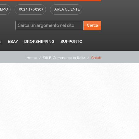
DEMO
0823 1765307
AREA CLIENTE
N
EBAY
DROPSHIPPING
SUPPORTO
Home
/
Siti E-Commerce in Italia
/
Chieti