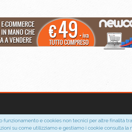
13 min.
fa
ordine da
VI
:
ordine da
Monz
nuba
Prodotto Ordinato:
Tappo
Prodotto Ordi
Vaschetta Radiatore Acqua Lancia
Mascara per ca
al Pollo
Delta III Musa Thesis Ypsilon
ricrescita 18m
46799364
to funzionamento e cookies non tecnici per altre finalità tra
zioni su come utilizziamo e gestiamo i cookie consulta la 