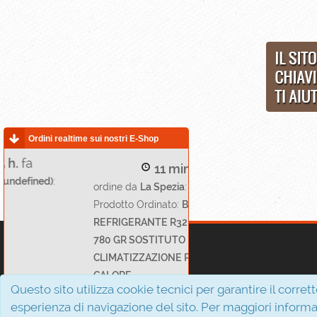
Ordini realtime sui nostri E-Shop
11 min.
fa
10 min.
fa
ordine da
La Spezia
:
ordine da
Bergamo
:
Prodotto Ordinato:
BOMBOLA GAS
Prodotto Ordinato:
Euka
REFRIGERANTE R32 ECOLOGICO
Daily Care Cane Adulto
780 GR SOSTITUTO R410A
Sovrappeso e Sterilizzato 
Interferenza s.r.l.
CLIMATIZZAZIONE POMPE DI
12 kg
P.I. 02810310611
CALORE
Via Evangelista, 5
Questo sito utilizza cookie tecnici per garantire il corret
81020 San Nicola la Strada (CE)
esperienza di navigazione del sito. Per maggiori informa
Ultime 24 ore