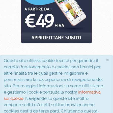
×
Questo sito utilizza cookie tecnici per garantire il
corretto funzionamento e cookies non tecnici per
altre finalità tra le quali gestire, migliorare e
personalizzare la tua esperienza di navigazione del
sito. Per maggiori informazioni su come utilizziamo
Interferenza s.r.l.
P.I. 02810310611
e gestiamo i cookie consulta la nostra
Informativa
Via Evangelista, 5
sui cookie
. Navigando su questo sito inoltre
81020 San Nicola la Strada (CE)
vengono scritti e/o letti sul tuo browser anche
cookies gestiti da terze parti. Chiudendo questa
© 2026