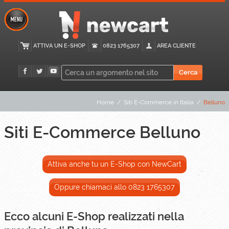
ATTIVA UN E-SHOP
0823 1765307
AREA CLIENTE
Home
/
Siti E-Commerce in Italia
/
Belluno
Siti E-Commerce Belluno
Attiva anche tu un E-Shop con NewCart
Oppure chiamaci allo 0823 1765307
Ecco alcuni E-Shop realizzati nella