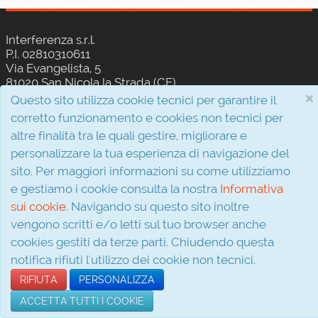
Interferenza s.r.l.
P.I. 02810310611
Via Evangelista, 5
81020 San Nicola la Strada (CE)
×
Questo sito utilizza cookie tecnici per garantire il
© 2026
corretto funzionamento e cookies non tecnici per
altre finalità tra le quali gestire, migliorare e
Informativa sui cookie
personalizzare la tua esperienza di navigazione del
Condizioni d'acquisto
Informativa sulla privacy
sito. Per maggiori informazioni su come utilizziamo
e gestiamo i cookie consulta la nostra
Informativa
sui cookie
. Navigando su questo sito inoltre
vengono scritti e/o letti sul tuo browser anche
cookies gestiti da terze parti. Chiudendo questa
notifica rifiuti l'utilizzo dei cookie non tecnici.
RIFIUTA
PERSONALIZZA
ACCETTA TUTTI I COOKIE