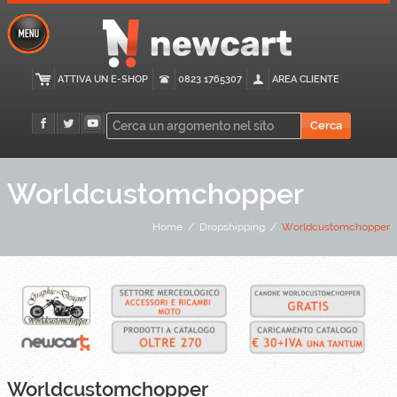
ATTIVA UN E-SHOP
0823 1765307
AREA CLIENTE
Worldcustomchopper
Home
/
Dropshipping
/
Worldcustomchopper
Worldcustomchopper