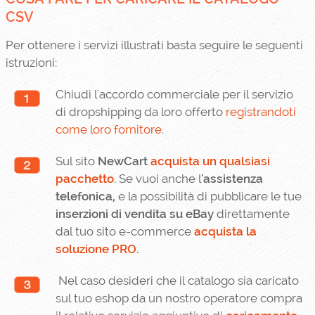
CSV
Per ottenere i servizi illustrati basta seguire le seguenti
istruzioni:
Chiudi l'accordo commerciale per il servizio
di dropshipping da loro offerto
registrandoti
come loro fornitore
.
Sul sito
NewCart
acquista un qualsiasi
pacchetto
. Se vuoi anche l
'assistenza
telefonica,
e la possibilità di pubblicare le tue
inserzioni di vendita
su eBay
direttamente
dal tuo sito e-commerce
acquista la
soluzione
PRO
.
Nel caso desideri che il catalogo sia caricato
sul tuo eshop da un nostro operatore compra