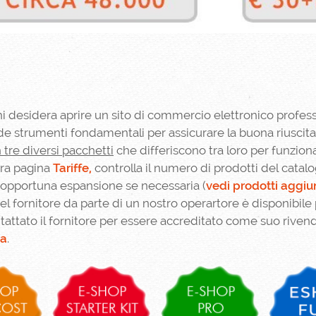
i desidera aprire un sito di commercio elettronico professi
de strumenti fondamentali per assicurare la buona riusci
n tre diversi pacchetti
che differiscono tra loro per funzionali
tra pagina
Tariffe,
controlla il numero di prodotti del catalog
l'opportuna espansione se necessaria (
vedi prodotti aggiun
 del fornitore da parte di un nostro operartore è disponib
tattato il fornitore per essere accreditato come suo riven
na
.