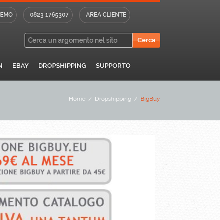
DEMO
0823 1765307
AREA CLIENTE
N
EBAY
DROPSHIPPING
SUPPORTO
Home
/
Dropshipping
/
BigBuy